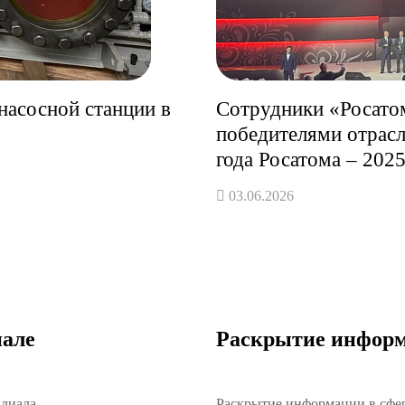
насосной станции в
Сотрудники «Росато
победителями отрас
года Росатома – 202
03.06.2026
але
Раскрытие инфор
илиала
Раскрытие информации в сфе