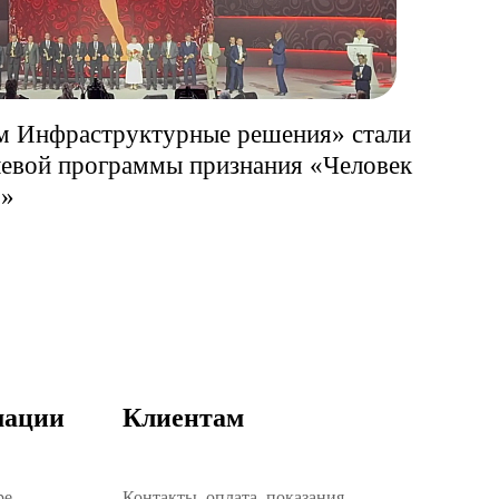
м Инфраструктурные решения» стали
левой программы признания «Человек
5»
мации
Клиентам
ре
Контакты, оплата, показания