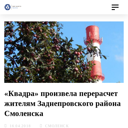
Toggle
navigat
«Квадра» произвела перерасчет
жителям Заднепровского района
Смоленска
16.04.2018
СМОЛЕНСК