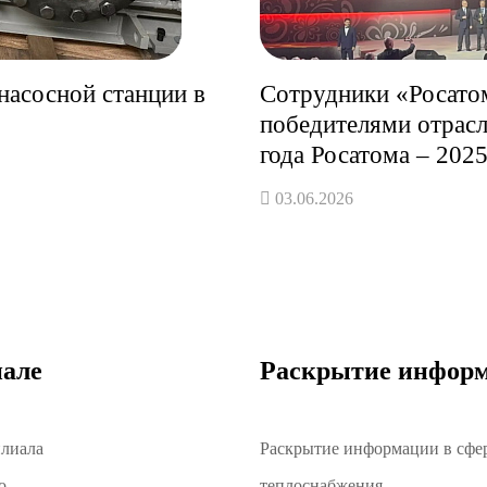
насосной станции в
Сотрудники «Росато
победителями отрас
года Росатома – 202
03.06.2026
але
Раскрытие инфор
илиала
Раскрытие информации в сфе
о
теплоснабжения