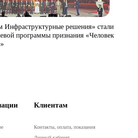
м Инфраструктурные решения» стали
левой программы признания «Человек
5»
мации
Клиентам
ре
Контакты, оплата, показания
Личный кабинет